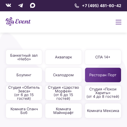
+7 (495) 481-60-42
Банкетный зал
Аквапарк
СПА 14+
«Небо»
Боулинг
Скалодром
Ресторан Порт
Студия «Обитель
Студия «Царство
Студия «Покои
Зевса»
Морфея»
Хариты»
(от 6 до 15
(от 6 до 15
(от 4 до 8 гостей)
гостей)
гостей)
Комната Спанч
Комната
Комната Мексика
Боб
Майнкрафт